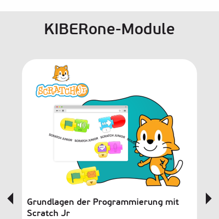
KIBERone-Module
Grundlagen der Programmierung mit
Sc
Scratch Jr
Sp