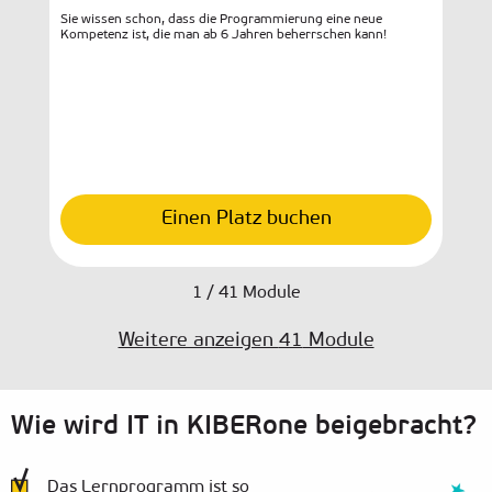
Sie wissen schon, dass die Programmierung eine neue
Das 
Kompetenz ist, die man ab 6 Jahren beherrschen kann!
die 
brau
Mech
Eige
eige
Spie
Einen Platz buchen
1
/
41
Module
Weitere anzeigen
41
Module
Wie wird IT in KIBERone beigebracht?
Das Lernprogramm ist so