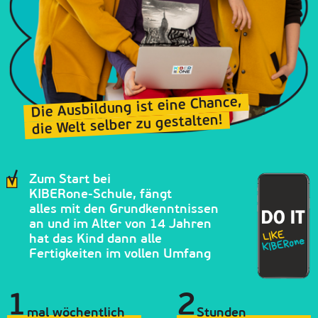
Die Ausbildung ist eine Chance,
die Welt selber zu gestalten!
Zum Start bei
KIBERone-Schule, fängt
alles mit den Grundkenntnissen
an und im Alter von 14 Jahren
hat das Kind dann alle
Fertigkeiten im vollen Umfang
1
2
mal wöchentlich
Stunden