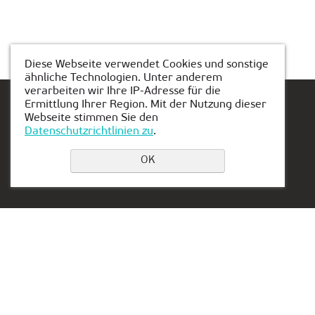
Diese Webseite verwendet Cookies und sonstige
ähnliche Technologien. Unter anderem
verarbeiten wir Ihre IP-Adresse für die
Ermittlung Ihrer Region. Mit der Nutzung dieser
Webseite stimmen Sie den
Datenschutzrichtlinien zu
.
Einen Platz buchen
OK
Privacy Policy
Kontakt:
Vertretung in Serbien:
+43 660 1385931
Aleksandra Stamboliskog
13a
vienna@kiber-one.com
Belgrade, Serbia
Niederlassungen in Wien
Vertretung in den VAE: