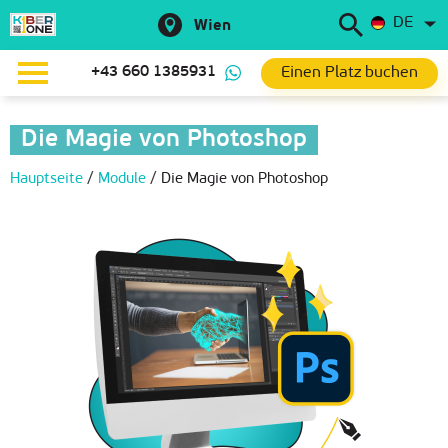
DE
Wien
Einen Platz buchen
+43 660 1385931
Die Magie von Photoshop
Hauptseite
/
Module
/
Die Magie von Photoshop