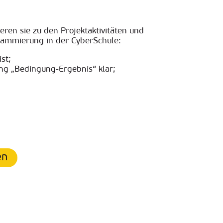
ren sie zu den Projektaktivitäten und
rammierung in der CyberSchule
:
ist
;
ung „Bedingung-Ergebnis“ klar
;
en