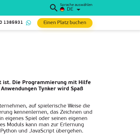
Sprache auswählen
DE
Einen Platz buchen
0 1385931
t ist. Die Programmierung mit Hilfe
en Anwendungen Tynker wird Spaß
nternehmen, auf spielerische Weise die
erung kennenlernen, das Zeichnen und
in eigenes Spiel oder seinen eigenen
 des Moduls kann man zur Erlernung
 Python und JavaScript übergehen.