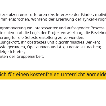
rstützen unsere Tutoren das Interesse der Kinder, motivie
rammiersprachen.
Während der Erlernung der Tynker-Prog
rogrammierung ein interessanter und aufregender Prozess 
inzipien und die Logik der Projektentwicklung, die Bezieh
erung für die Selbstdarstellung zu verwenden
;
llungskraft, ihr abstraktes und algorithmisches Denken
;
lussfolgerungen, Operationen und Argumente zu machen
;
ielgerichteter
;
keiten der Gruppenarbeit
.
ich für einen kostenfreien Unterricht anmeld